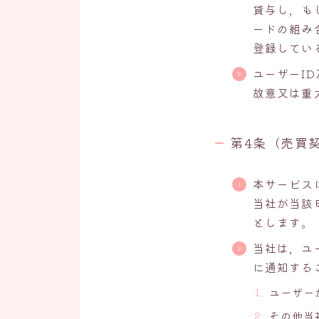
貸与し，も
ードの組み
登録してい
ユーザーI
故意又は重
第4条（売買
本サービス
当社が当該
とします。
当社は，ユ
に通知する
ユーザー
その他当