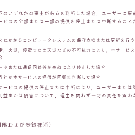
下のいずれかの事由があると判断した場合，ユーザーに事
ービスの全部または一部の提供を停止または中断すること
スにかかるコンピュータシステムの保守点検または更新を行う
雷，火災，停電または天災などの不可抗力により，本サービス
合
ータまたは通信回線等が事故により停止した場合
当社が本サービスの提供が困難と判断した場合
サービスの提供の停止または中断により，ユーザーまたは
利益または損害について，理由を問わず一切の責任を負わ
制限および登録抹消）