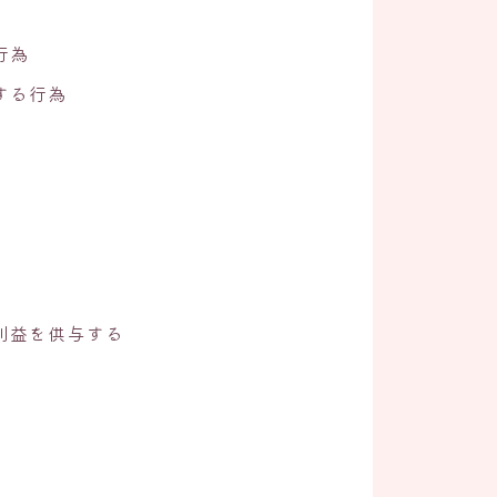
行為
する行為
利益を供与する