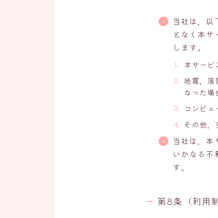
当社は，以
となく本サ
します。
本サービ
地震，落
なった場
コンピュ
その他，
当社は，本
いかなる不
す。
第8条（利用