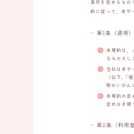
条件を定めるもの
約に従って，本サ
第1条（適用
本規約は，
るものとし
当社は本サ
（以下,「
称のいかん
本規約の定
定めなき限
第2条（利用