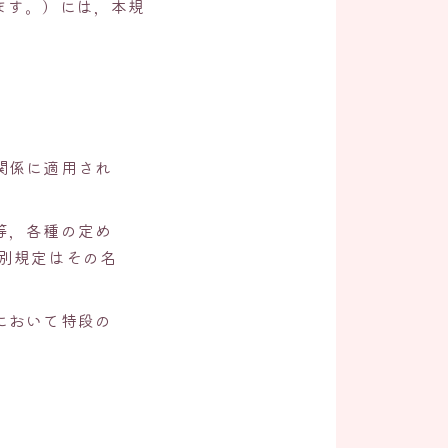
ます。）には，本規
関係に適用され
等，各種の定め
別規定はその名
において特段の