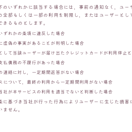
下のいずれかに該当する場合には，事前の通知なく，ユー
の全部もしくは一部の利用を制限し，またはユーザーとし
できるものとします。
いずれかの条項に違反した場合
に虚偽の事実があることが判明した場合
として当該ユーザーが届け出たクレジットカードが利用停止と
支払債務の不履行があった場合
の連絡に対し，一定期間返答がない場合
スについて，最終の利用から一定期間利用がない場合
当社が本サービスの利用を適当でないと判断した場合
条に基づき当社が行った行為によりユーザーに生じた損害
いません。
）