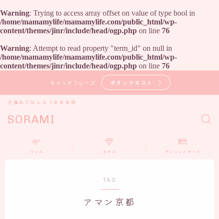
Warning
: Trying to access array offset on value of type bool in
/home/mamamylife/mamamylife.com/public_html/wp-
content/themes/jinr/include/head/ogp.php
on line
76
Warning
: Attempt to read property "term_id" on null in
/home/mamamylife/mamamylife.com/public_html/wp-
content/themes/jinr/include/head/ogp.php
on line
76
ボタンテキスト
キャッチフレーズ
子連れではんなりきまま旅
SORAMI
マイル
ホテル
クレジットカード
TAG
アマン京都